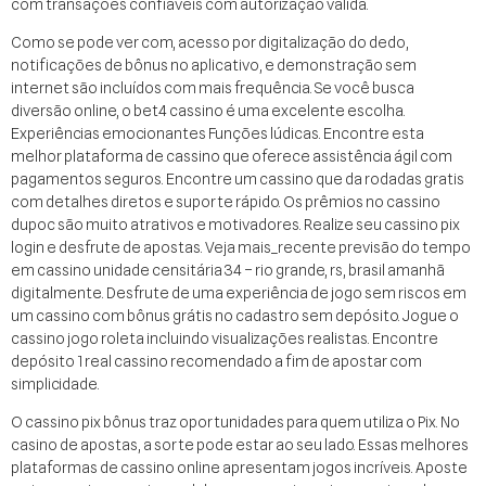
com transações confiáveis com autorização válida.
Como se pode ver com, acesso por digitalização do dedo,
notificações de bônus no aplicativo, e demonstração sem
internet são incluídos com mais frequência. Se você busca
diversão online, o bet4 cassino é uma excelente escolha.
Experiências emocionantes Funções lúdicas. Encontre esta
melhor plataforma de cassino que oferece assistência ágil com
pagamentos seguros. Encontre um cassino que da rodadas gratis
com detalhes diretos e suporte rápido. Os prêmios no cassino
dupoc são muito atrativos e motivadores. Realize seu cassino pix
login e desfrute de apostas. Veja mais_recente previsão do tempo
em cassino unidade censitária 34 – rio grande, rs, brasil amanhã
digitalmente. Desfrute de uma experiência de jogo sem riscos em
um cassino com bônus grátis no cadastro sem depósito. Jogue o
cassino jogo roleta incluindo visualizações realistas. Encontre
depósito 1 real cassino recomendado a fim de apostar com
simplicidade.
O cassino pix bônus traz oportunidades para quem utiliza o Pix. No
casino de apostas, a sorte pode estar ao seu lado. Essas melhores
plataformas de cassino online apresentam jogos incríveis. Aposte