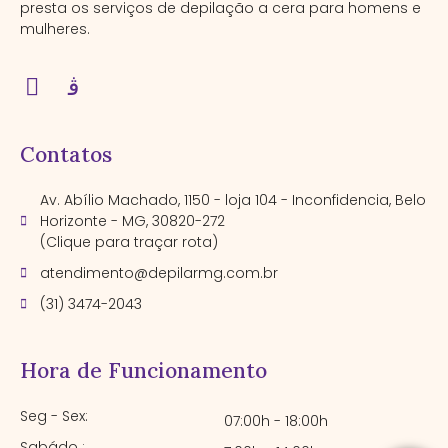
presta os serviços de depilação a cera para homens e
mulheres.
Contatos
Av. Abílio Machado, 1150 - loja 104 - Inconfidencia, Belo
Horizonte - MG, 30820-272
(Clique para traçar rota)
atendimento@depilarmg.com.br
(31) 3474-2043
Hora de Funcionamento
Seg - Sex:
07:00h - 18:00h
Sabádo :