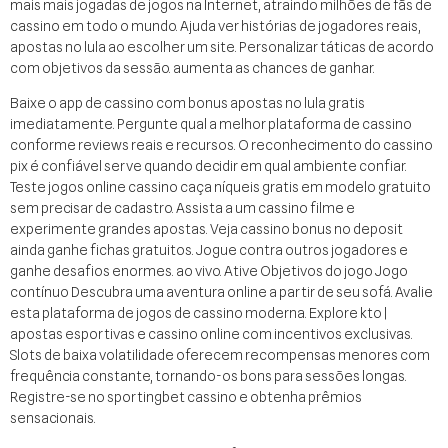
mais mais jogadas de jogos na Internet, atraindo milhões de fãs de
cassino em todo o mundo. Ajuda ver histórias de jogadores reais,
apostas no lula ao escolher um site. Personalizar táticas de acordo
com objetivos da sessão. aumenta as chances de ganhar.
Baixe o app de cassino com bonus apostas no lula gratis
imediatamente. Pergunte qual a melhor plataforma de cassino
conforme reviews reais e recursos. O reconhecimento do cassino
pix é confiável serve quando decidir em qual ambiente confiar.
Teste jogos online cassino caça níqueis gratis em modelo gratuito
sem precisar de cadastro. Assista a um cassino filme e
experimente grandes apostas. Veja cassino bonus no deposit
ainda ganhe fichas gratuitos. Jogue contra outros jogadores e
ganhe desafios enormes. ao vivo. Ative Objetivos do jogo Jogo
contínuo Descubra uma aventura online a partir de seu sofá. Avalie
esta plataforma de jogos de cassino moderna. Explore kto |
apostas esportivas e cassino online com incentivos exclusivas.
Slots de baixa volatilidade oferecem recompensas menores com
frequência constante, tornando-os bons para sessões longas.
Registre-se no sportingbet cassino e obtenha prêmios
sensacionais.