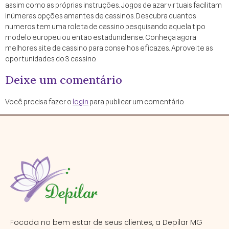
assim como as próprias instruções. Jogos de azar virtuais facilitam
inúmeras opções amantes de cassinos. Descubra quantos
numeros tem uma roleta de cassino pesquisando aquela tipo
modelo europeu ou então estadunidense. Conheça agora
melhores site de cassino para conselhos eficazes. Aproveite as
oportunidades do 3 cassino.
Deixe um comentário
Você precisa fazer o
login
para publicar um comentário.
Focada no bem estar de seus clientes, a Depilar MG