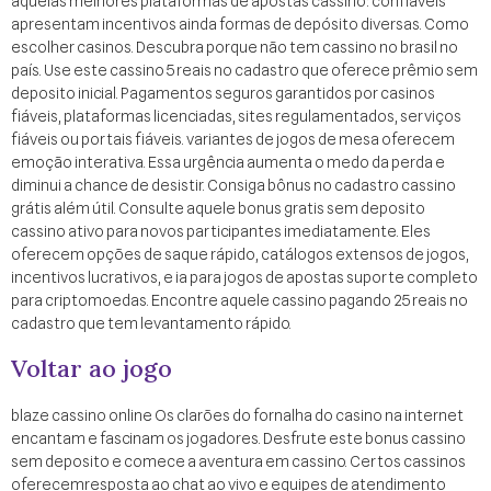
aquelas melhores plataformas de apostas cassino: confiáveis
apresentam incentivos ainda formas de depósito diversas. Como
escolher casinos. Descubra porque não tem cassino no brasil no
país. Use este cassino 5 reais no cadastro que oferece prêmio sem
deposito inicial. Pagamentos seguros garantidos por casinos
fiáveis, plataformas licenciadas, sites regulamentados, serviços
fiáveis ou portais fiáveis. variantes de jogos de mesa oferecem
emoção interativa. Essa urgência aumenta o medo da perda e
diminui a chance de desistir. Consiga bônus no cadastro cassino
grátis além útil. Consulte aquele bonus gratis sem deposito
cassino ativo para novos participantes imediatamente. Eles
oferecem opções de saque rápido, catálogos extensos de jogos,
incentivos lucrativos, e ia para jogos de apostas suporte completo
para criptomoedas. Encontre aquele cassino pagando 25 reais no
cadastro que tem levantamento rápido.
Voltar ao jogo
blaze cassino online Os clarões do fornalha do casino na internet
encantam e fascinam os jogadores. Desfrute este bonus cassino
sem deposito e comece a aventura em cassino. Certos cassinos
oferecemresposta ao chat ao vivo e equipes de atendimento