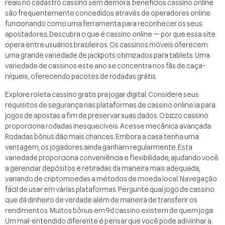
reais no cadastro cassino sem demora. benefícios cassino online
são frequentemente concedidos através de operadores online
funcionando como uma ferramenta para reconhecer os seus
apostadores. Descubra o que é cassino online — por que essa site
opera entre usuários brasileiros. Os cassinos móveis oferecem
uma grande variedade de jackpots otimizados para tablets. Uma
variedade de cassinos este ano se concentra nos fãs de caça-
níqueis, oferecendo pacotes de rodadas grátis.
Explore roleta cassino gratis pra jogar digital. Considere seus
requisitos de segurança nas plataformas de cassino online ia para
jogos de apostas a fim de preservar suas dados. O bizzo cassino
proporciona rodadas inesquecíveis. Acesse mecânica avançada.
Rodadas bônus dão mais chances. Embora a casa tenha uma
vantagem, os jogadores ainda ganham regularmente. Esta
variedade proporciona conveniência e flexibilidade, ajudando você
a gerenciar depósitos e retiradas da maneira mais adequada,
variando de criptomoedas a métodos de moeda local. Navegação
fácil de usar em várias plataformas. Pergunte qual jogo de cassino
que dá dinheiro de verdade além de maneira de transferir os
rendimentos. Muitos bônus em 9d cassino existem de quem joga.
Um mal-entendido diferente é pensar que você pode adivinhar a