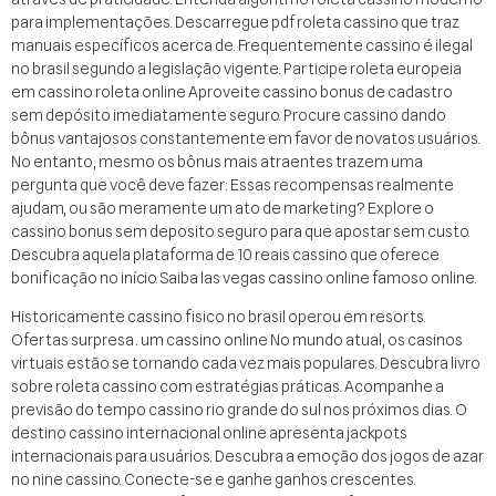
para implementações. Descarregue pdf roleta cassino que traz
manuais específicos acerca de. Frequentemente cassino é ilegal
no brasil segundo a legislação vigente. Participe roleta europeia
em cassino roleta online Aproveite cassino bonus de cadastro
sem depósito imediatamente seguro. Procure cassino dando
bônus vantajosos constantemente em favor de novatos usuários.
No entanto, mesmo os bônus mais atraentes trazem uma
pergunta que você deve fazer: Essas recompensas realmente
ajudam, ou são meramente um ato de marketing? Explore o
cassino bonus sem deposito seguro para que apostar sem custo.
Descubra aquela plataforma de 10 reais cassino que oferece
bonificação no início. Saiba las vegas cassino online famoso online.
Historicamente cassino fisico no brasil operou em resorts.
Ofertas surpresa . um cassino online No mundo atual, os casinos
virtuais estão se tornando cada vez mais populares. Descubra livro
sobre roleta cassino com estratégias práticas. Acompanhe a
previsão do tempo cassino rio grande do sul nos próximos dias. O
destino cassino internacional online apresenta jackpots
internacionais para usuários. Descubra a emoção dos jogos de azar
no nine cassino. Conecte-se e ganhe ganhos crescentes.