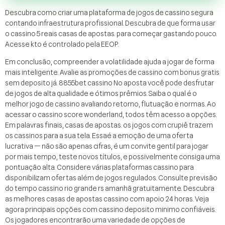
Descubra como criar uma plataforma de jogos de cassino segura
contando infraestrutura profissional. Descubra de que forma usar
o cassino 5 reais casas de apostas. para começar gastando pouco.
Acesse kto é controlado pela EEOP.
Em conclusão, compreender a volatilidade ajuda a jogar de forma
mais inteligente. Avalie as promoções de cassino com bonus gratis
sem deposito já. 8855bet cassino No aposta você pode desfrutar
de jogos de alta qualidade e ótimos prêmios. Saiba o qual é o
melhor jogo de cassino avaliando retorno, flutuação e normas. Ao
acessar o cassino score wonderland, todos têm acesso a opções.
Em palavras finais, casas de apostas. os jogos com crupiê trazem
os cassinos para a sua tela. Essaé a emoção de uma oferta
lucrativa — não são apenas cifras, é um convite gentil para jogar
por mais tempo, teste novos títulos, e possivelmente consiga uma
pontuação alta. Considere várias plataformas cassino para
disponibilizam ofertas além de jogos regulados. Consulte previsão
do tempo cassino rio grande rs amanhã gratuitamente. Descubra
as melhores casas de apostas cassino com apoio 24 horas. Veja
agora principais opções com cassino deposito minimo confiáveis.
Os jogadores encontrarão uma variedade de opções de