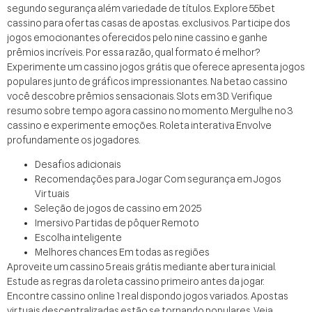
segundo segurança além variedade de títulos. Explore 55bet
cassino para ofertas casas de apostas. exclusivos. Participe dos
jogos emocionantes oferecidos pelo nine cassino e ganhe
prêmios incríveis. Por essa razão, qual formato é melhor?
Experimente um cassino jogos grátis que oferece apresenta jogos
populares junto de gráficos impressionantes. Na betao cassino
você descobre prêmios sensacionais. Slots em 3D. Verifique
resumo sobre tempo agora cassino no momento. Mergulhe no 3
cassino e experimente emoções. Roleta interativa Envolve
profundamente os jogadores.
Desafios adicionais
Recomendações para Jogar Com segurança em Jogos
Virtuais
Seleção de jogos de cassino em 2025
Imersivo Partidas de pôquer Remoto
Escolha inteligente
Melhores chances Em todas as regiões
Aproveite um cassino 5 reais grátis mediante abertura inicial.
Estude as regras da roleta cassino primeiro antes da jogar.
Encontre cassino online 1 real dispondo jogos variados. Apostas
virtuais descentralizadas estão se tornando populares. Veja