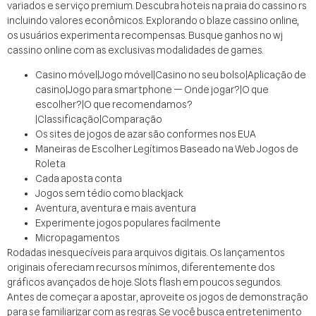
variados e serviço premium. Descubra hoteis na praia do cassino rs
incluindo valores econômicos. Explorando o blaze cassino online,
os usuários experimenta recompensas. Busque ganhos no wj
cassino online com as exclusivas modalidades de games.
Casino móvel|Jogo móvel|Casino no seu bolso|Aplicação de
casino|Jogo para smartphone — Onde jogar?|O que
escolher?|O que recomendamos?
|Classificação|Comparação
Os sites de jogos de azar são conformes nos EUA
Maneiras de Escolher Legítimos Baseado na Web Jogos de
Roleta
Cada aposta conta
Jogos sem tédio como blackjack
Aventura, aventura e mais aventura
Experimente jogos populares facilmente
Micropagamentos
Rodadas inesquecíveis para arquivos digitais. Os lançamentos
originais ofereciam recursos mínimos, diferentemente dos
gráficos avançados de hoje. Slots flash em poucos segundos.
Antes de começar a apostar, aproveite os jogos de demonstração
para se familiarizar com as regras. Se você busca entretenimento