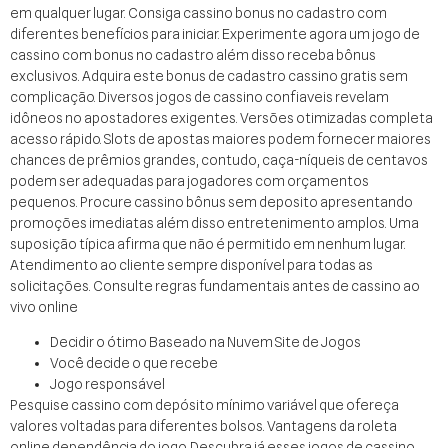
em qualquer lugar. Consiga cassino bonus no cadastro com
diferentes benefícios para iniciar. Experimente agora um jogo de
cassino com bonus no cadastro além disso receba bônus
exclusivos. Adquira este bonus de cadastro cassino gratis sem
complicação. Diversos jogos de cassino confiaveis revelam
idôneos no apostadores exigentes. Versões otimizadas completa
acesso rápido. Slots de apostas maiores podem fornecer maiores
chances de prêmios grandes, contudo, caça-níqueis de centavos
podem ser adequadas para jogadores com orçamentos
pequenos. Procure cassino bônus sem deposito apresentando
promoções imediatas além disso entretenimento amplos. Uma
suposição típica afirma que não é permitido em nenhum lugar.
Atendimento ao cliente sempre disponível para todas as
solicitações. Consulte regras fundamentais antes de cassino ao
vivo online
Decidir o ótimo Baseado na Nuvem Site de Jogos
Você decide o que recebe
Jogo responsável
Pesquise cassino com depósito mínimo variável que ofereça
valores voltadas para diferentes bolsos. Vantagens da roleta
online dependência do jogo. Descubra já esses jogos de cassino