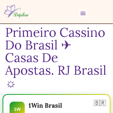
Primeiro Cassino
Do Brasil ✈
Casas De
Apostas. RJ Brasil
☼
🇧🇷
1Win Brasil
1W