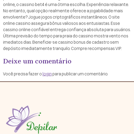
online, o cassino bet4 é uma ótima escolha. Experiência relaxante.
No entanto, qual opção realmente oferece a jogabilidade mais
envolvente? Jogue jogos criptográficos instantâneos. O site
online cassino assegura bônus valiosos aos entusiastas. Esse
cassino online confiável entrega confiança absoluta para usuários.
Última previsão do tempo para praia do cassino mostra vento nos
imediatos dias. Beneficie-se cassino bonus de cadastro sem
depósito imediatamente tranquilo. Compre recompensas VIP.
Deixe um comentário
Você precisa fazer o
login
para publicar um comentário.