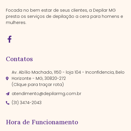
Focada no bem estar de seus clientes, a Depilar MG
presta os serviços de depilação a cera para homens e
mulheres.
Contatos
Av. Abílio Machado, 1150 - loja 104 - Inconfidencia, Belo
Horizonte - MG, 30820-272
(Clique para traçar rota)
atendimento@depilarmg.com.br
(31) 3474-2043
Hora de Funcionamento