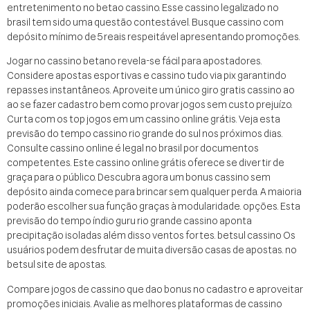
entretenimento no betao cassino. Esse cassino legalizado no
brasil tem sido uma questão contestável. Busque cassino com
depósito mínimo de 5 reais respeitável apresentando promoções.
Jogar no cassino betano revela-se fácil para apostadores.
Considere apostas esportivas e cassino tudo via pix garantindo
repasses instantâneos. Aproveite um único giro gratis cassino ao
ao se fazer cadastro bem como provar jogos sem custo prejuízo.
Curta com os top jogos em um cassino online grátis. Veja esta
previsão do tempo cassino rio grande do sul nos próximos dias.
Consulte cassino online é legal no brasil por documentos
competentes. Este cassino online grátis oferece se divertir de
graça para o público. Descubra agora um bonus cassino sem
depósito ainda comece para brincar sem qualquer perda. A maioria
poderão escolher sua função graças à modularidade. opções. Esta
previsão do tempo índio guru rio grande cassino aponta
precipitação isoladas além disso ventos fortes. betsul cassino Os
usuários podem desfrutar de muita diversão casas de apostas. no
betsul site de apostas.
Compare jogos de cassino que dao bonus no cadastro e aproveitar
promoções iniciais. Avalie as melhores plataformas de cassino